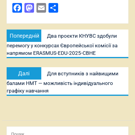
Facebook
Mastodon
Email
Поділитися
Навігація
Попередній
Попередній
Два проєкти КНУВС здобули
записів
запис:
перемогу у конкурсах Європейської комісії за
напрямом ERASMUS-EDU-2025-CBHE
Наступний
Далі
Для вступників з найвищими
запис:
балами НМТ — можливість індивідуального
графіку навчання
Пошук