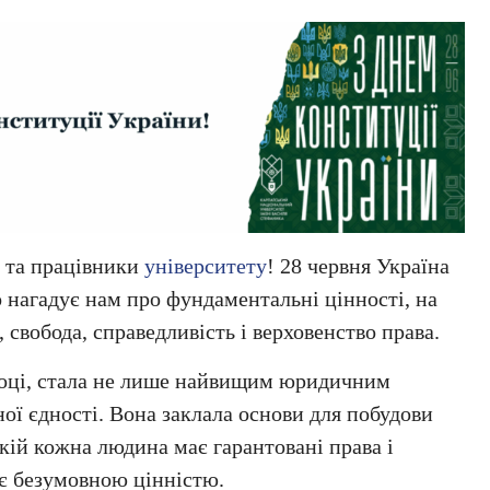
и та працівники
університету
! 28 червня Україна
 нагадує нам про фундаментальні цінності, на
 свобода, справедливість і верховенство права.
 році, стала не лише найвищим юридичним
ої єдності. Вона заклала основи для побудови
кій кожна людина має гарантовані права і
і є безумовною цінністю.